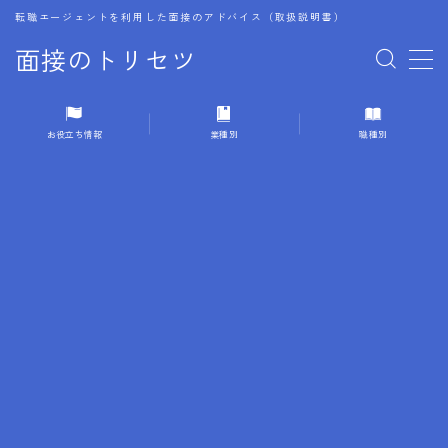
転職エージェントを利用した面接のアドバイス（取扱説明書）
面接のトリセツ
MENU
お役立ち情報
業種別
職種別
1.成功する面接戦略
2.面接前の準備：情報活用の極意
3.面接で好印象を残すためのテクニック
4.職務経歴書と履歴書の違い
5.模擬面接を活用した転職成功方法
6.面接での質問戦略