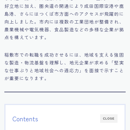
好立地に加え、圏央道の開通により成田国際空港や鹿
15.職場適応力をアピールする方法
島港、さらにはつくば市方面へのアクセスが飛躍的に
向上しました。市内には複数の工業団地が整備され、
16.エージェントと良好な関係を築く方法
農業機械や電気機器、食品製造などの多様な企業が拠
点を構えています。
17.面接でブランクを効果的に伝える方法
稲敷市での転職を成功させるには、地域を支える強固
18.転職後の職場に適応するためのヒント
な製造・物流基盤を理解し、地元企業が求める「堅実
な仕事ぶりと地域社会への適応力」を面接で示すこと
が重要になります。
Contents
CLOSE