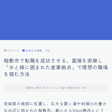
7.成功を収めた求職者の声：成功体験談
8.面接の緊張を解消する方法
9.面接での落とし穴とその対策
10.フィードバックを活用する方法
2025.12.21
お役立ち情報
PR
稲敷市で転職を成功させる。面接を突破し
11.オンライン面接の成功への鍵
「水と緑に囲まれた産業拠点」で理想の職場
を掴む方法
12.転職先企業の文化を深く理解する
記事内に商品プロモーションを含む場合があります
13.給料交渉のコツ
茨城県の南部に位置し、広大な霞ヶ浦や利根川の豊か
14.キャリアアップのための面接戦略
な水辺に抱かれた稲敷市。都心から50km圏内という