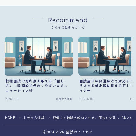
Recommend
こちらの記事もどうぞ
転職面接で好印象を与える「話し
面接当日の辞退はどう対応すべ
方」：論理的で伝わりやすいコミュ
リスクを最小限に抑える正しい
ニケーション術
マナー
2026.07.18
お役立ち情報
2026.07.03
お役
HOME
お役立ち情報
稲敷市で転職を成功させる。面接を突破し「水と緑
＞
＞
2024–2026 面接のトリセツ