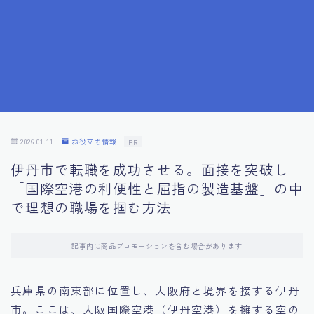
7.成功を収めた求職者の声：成功体験談
8.面接の緊張を解消する方法
9.面接での落とし穴とその対策
10.フィードバックを活用する方法
2026.01.11
お役立ち情報
PR
伊丹市で転職を成功させる。面接を突破し
11.オンライン面接の成功への鍵
「国際空港の利便性と屈指の製造基盤」の中
で理想の職場を掴む方法
12.転職先企業の文化を深く理解する
記事内に商品プロモーションを含む場合があります
13.給料交渉のコツ
兵庫県の南東部に位置し、大阪府と境界を接する伊丹
14.キャリアアップのための面接戦略
市。ここは、大阪国際空港（伊丹空港）を擁する空の