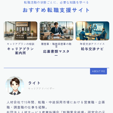
転職活動の状態ごとに、必要な知識を学べる
おすすめ転職支援サイト
キャリアプランの相談
履歴書・職務経歴書の助
年収交渉アドバイス
言
キャリアプラン
給与交渉ナビ
応募書類マスタ
案内所
ー
ABOUT ME
ライト
キャリアアドバイザー
人材会社で15年間、転職・中途採用市場における営業職・企画
職・調査職の仕事を経験。
社団法人人材サービス産業協議会「転職賃金相場」研究会の元