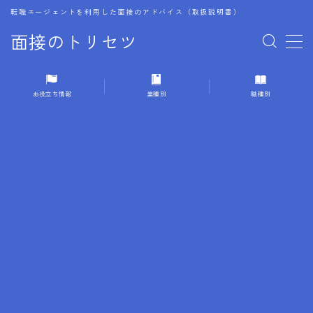
転職エージェントを利用した面接のアドバイス（取扱説明書）
面接のトリセツ
MENU
お役立ち情報
業種別
職種別
1.成功する面接戦略
2.面接前の準備：情報活用の極意
3.面接で好印象を残すためのテクニック
4.職務経歴書と履歴書の違い
5.模擬面接を活用した転職成功方法
6.面接での質問戦略