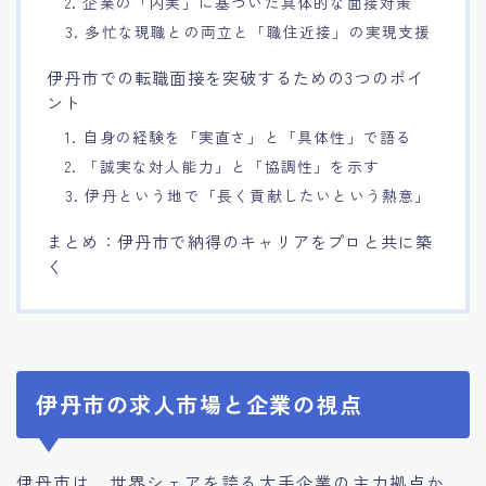
2. 企業の「内実」に基づいた具体的な面接対策
3. 多忙な現職との両立と「職住近接」の実現支援
伊丹市での転職面接を突破するための3つのポイ
ント
1. 自身の経験を「実直さ」と「具体性」で語る
2. 「誠実な対人能力」と「協調性」を示す
3. 伊丹という地で「長く貢献したいという熱意」
まとめ：伊丹市で納得のキャリアをプロと共に築
く
伊丹市の求人市場と企業の視点
伊丹市は、世界シェアを誇る大手企業の主力拠点か