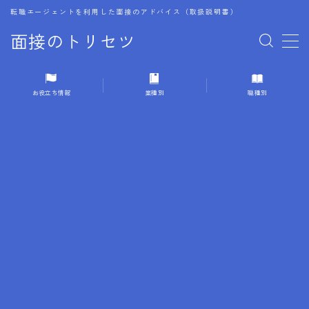
転職エージェントを利用した面接のアドバイス（取扱説明書）
面接のトリセツ
MENU
お役立ち情報
業種別
職種別
1.成功する面接戦略
2.面接前の準備：情報活用の極意
3.面接で好印象を残すためのテクニック
4.職務経歴書と履歴書の違い
5.模擬面接を活用した転職成功方法
6.面接での質問戦略