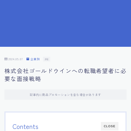
7.成功を収めた求職者の声：成功体験談
8.面接の緊張を解消する方法
9.面接での落とし穴とその対策
10.フィードバックを活用する方法
2024.05.07
企業別
PR
株式会社ゴールドウインへの転職希望者に必
11.オンライン面接の成功への鍵
要な面接戦略
12.転職先企業の文化を深く理解する
記事内に商品プロモーションを含む場合があります
13.給料交渉のコツ
14.キャリアアップのための面接戦略
Contents
CLOSE