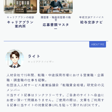
キャリアプランの相談
履歴書・職務経歴書の助
年収交渉アドバイス
言
キャリアプラン
給与交渉ナビ
応募書類マスタ
案内所
ー
ABOUT ME
ライト
キャリアアドバイザー
人材会社で15年間、転職・中途採用市場における営業職・企画
職・調査職の仕事を経験。
社団法人人材サービス産業協議会「転職賃金相場」研究会の元
メンバー
※当サイト記事はリンクフリーです。ご自身のサイトへ自由に
お使い頂いて問題ありません。ご使用の際は、文章をご利用す
る記事に当サイトの対象記事URLを貼って頂ければOKです。