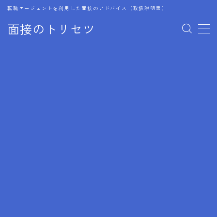
転職エージェントを利用した面接のアドバイス（取扱説明書）
面接のトリセツ
MENU
1.成功する面接戦略
2.面接前の準備：情報活用の極意
3.面接で好印象を残すためのテクニック
4.職務経歴書と履歴書の違い
5.模擬面接を活用した転職成功方法
6.面接での質問戦略