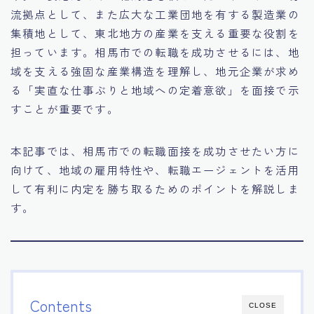
流拠点として、また広大な工業団地を有する製造業の
15.職場適応力をアピールする方法
集積地として、東北地方の産業を支える重要な役割を
担っています。相馬市での転職を成功させるには、地
16.エージェントと良好な関係を築く方法
域を支える強固な産業構造を理解し、地元企業が求め
る「実直な仕事ぶりと地域への定着意欲」を面接で示
17.面接でブランクを効果的に伝える方法
すことが重要です。
18.転職後の職場に適応するためのヒント
本記事では、相馬市での転職面接を成功させたい方に
向けて、地域の雇用特性や、転職エージェントを活用
して有利に内定を勝ち取るためのポイントを解説しま
す。
Contents
CLOSE