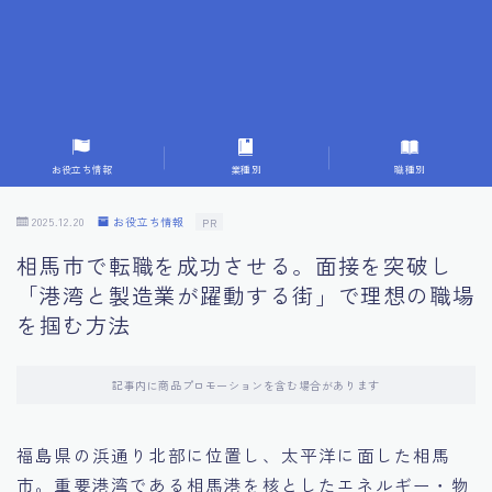
7.成功を収めた求職者の声：成功体験談
8.面接の緊張を解消する方法
9.面接での落とし穴とその対策
お役立ち情報
業種別
職種別
10.フィードバックを活用する方法
2025.12.20
お役立ち情報
PR
相馬市で転職を成功させる。面接を突破し
11.オンライン面接の成功への鍵
「港湾と製造業が躍動する街」で理想の職場
を掴む方法
12.転職先企業の文化を深く理解する
記事内に商品プロモーションを含む場合があります
13.給料交渉のコツ
福島県の浜通り北部に位置し、太平洋に面した相馬
14.キャリアアップのための面接戦略
市。重要港湾である相馬港を核としたエネルギー・物