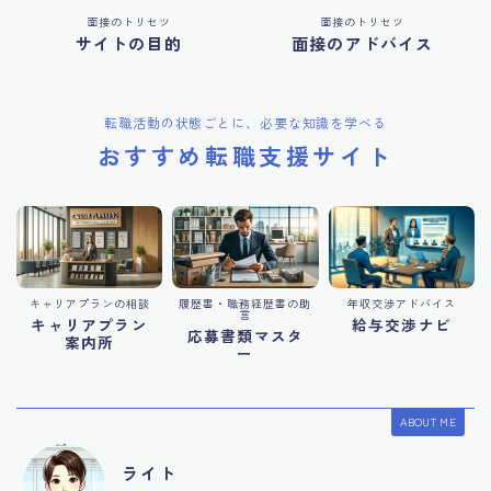
面接のトリセツ
面接のトリセツ
サイトの目的
面接のアドバイス
転職活動の状態ごとに、必要な知識を学べる
おすすめ転職支援サイト
キャリアプランの相談
履歴書・職務経歴書の助
年収交渉アドバイス
言
キャリアプラン
給与交渉ナビ
応募書類マスタ
案内所
ー
ABOUT ME
ライト