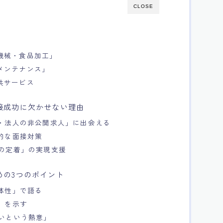
CLOSE
機械・食品加工」
メンテナンス」
共サービス
接成功に欠かせない理由
業・法人の非公開求人」に出会える
体的な面接対策
への定着」の実現支援
めの3つのポイント
具体性」で語る
」を示す
たいという熱意」