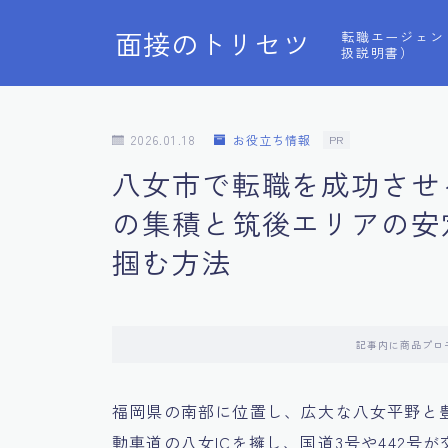
面接のトリセツ
転職エージェン
扱説明書）
2026.01.18
お役立ち情報
PR
八女市で転職を成功させ
の集積と筑後エリアの安
掴む方法
記事内に商品プロ
福岡県の南部に位置し、広大な八女平野と
動車道の八女ICを擁し、国道3号や442