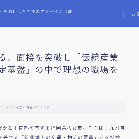
トを利用した面接のアドバイス（取
お
る。面接を突破し「伝統産業
定基盤」の中で理想の職場を
モーションを含む場合があります
豊かな山間部を有する福岡県八女市。ここは、九州自
号が交差する「筑後地方の交通・物流の要衝」ある特徴