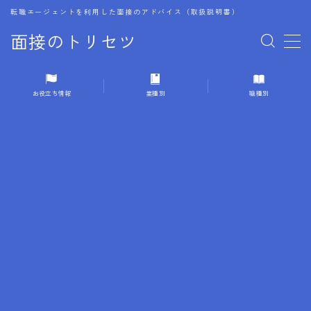
転職エージェントを利用した面接のアドバイス（取扱説明書）
面接のトリセツ
MENU
お役立ち情報
業種別
職種別
1.成功する面接戦略
2.面接前の準備：情報活用の極意
3.面接で好印象を残すためのテクニック
4.職務経歴書と履歴書の違い
5.模擬面接を活用した転職成功方法
6.面接での質問戦略