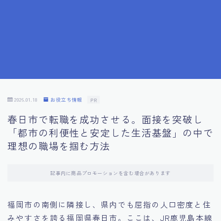
7.成功を収めた求職者の声：成功体験談
8.面接の緊張を解消する方法
9.面接での落とし穴とその対策
10.フィードバックを活用する方法
2026.01.18
お役立ち情報
PR
春日市で転職を成功させる。面接を突破し
11.オンライン面接の成功への鍵
「都市の利便性と安定した生活基盤」の中で
理想の職場を掴む方法
12.転職先企業の文化を深く理解する
記事内に商品プロモーションを含む場合があります
13.給料交渉のコツ
福岡市の南側に隣接し、県内でも屈指の人口密度と住
14.キャリアアップのための面接戦略
みやすさを誇る福岡県春日市。ここは、JR鹿児島本線