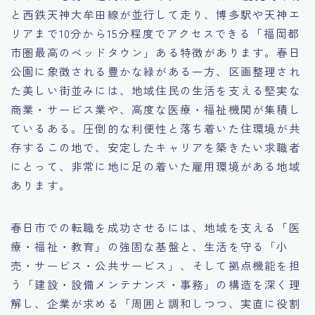
と西鉄天神大牟田線が並行して走り、博多駅や天神エ
15.職場適応力をアピールする方法
リアまで10分から15分程度でアクセスできる「福岡都
市圏最高のベッドタウン」ある特徴があります。春日
16.エージェントと良好な関係を築く方法
公園に象徴される豊かな緑がある一方、区画整理され
た美しい街並みには、地域住民の生活を支える堅実な
17.面接でブランクを効果的に伝える方法
商業・サービス業や、高度な医療・福祉機関が集積し
ているある。圧倒的な利便性と落ち着いた住環境が共
18.転職後の職場に適応するためのヒント
存するこの地で、安定したキャリアを築きたい求職者
にとって、非常に地に足の着いた雇用環境がある地域
あります。
春日市での転職を成功させるには、地域を支える「医
療・福祉・教育」の強固な基盤と、生活を守る「小
売・サービス・公共サービス」、そして拠点機能を担
う「建設・設備メンテナンス・事務」の構造を深く理
解し、企業が求める「周囲と調和しつつ、実直に役割