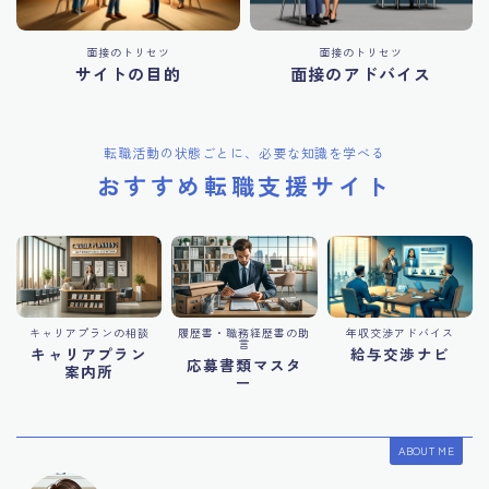
面接のトリセツ
面接のトリセツ
サイトの目的
面接のアドバイス
転職活動の状態ごとに、必要な知識を学べる
おすすめ転職支援サイト
キャリアプランの相談
履歴書・職務経歴書の助
年収交渉アドバイス
言
キャリアプラン
給与交渉ナビ
応募書類マスタ
案内所
ー
ABOUT ME